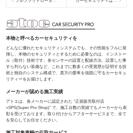
フルフラットローダーで車輌のお引き取り可能
カーセキュリティは保安基準対応をお選び下さい。
本物と呼べるカーセキュリティを
どんなに優れたセキュリティシステムでも、その性能をフルに発
揮し、本物のセキュリティとするために必要なのは、インストー
ル（取付）技術です。各センサーの設置と配線方法、設置した事
すら判らない装備など、これまでに数多くの受賞歴が証明する技
術と独自のシステム構成で、貴方の愛車を強固に守るカーセキュ
リティーをお届けします。
メーカーが認める施工実績
アトエは、各メーカーに認定された “正規販売取付店
=SPS(Super Pro Shop)” で、施工台数の実績でもメーカーから表
彰を受けております。取り付けからアフターサービスまで、全て
を安心してお任せください。
施工対象車輌の引取サービス